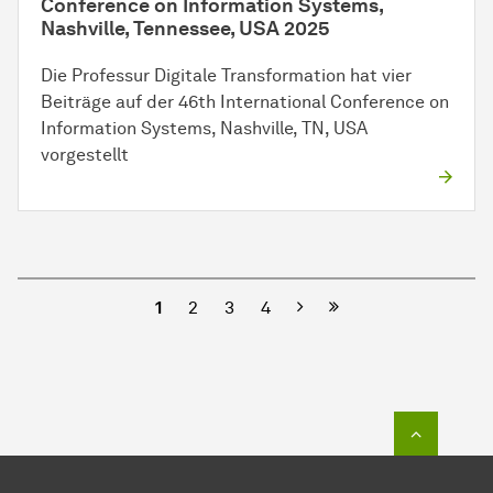
Conference on Information Systems,
Nashville, Tennessee, USA 2025
Die Professur Digitale Transformation hat vier
Beiträge auf der 46th International Conference on
Information Systems, Nashville, TN, USA
vorgestellt
Nächste
1
2
3
4
Zum Seit