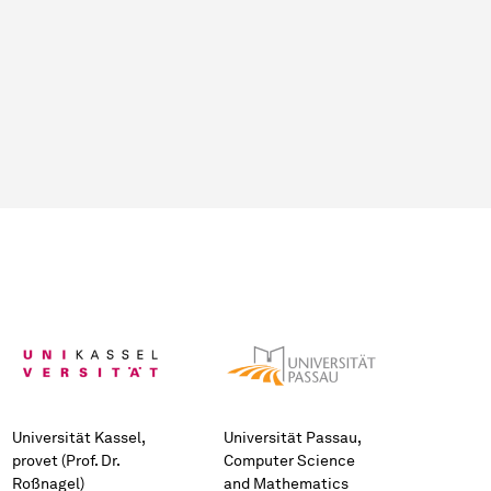
Uni­ver­si­tät Kassel,
Uni­ver­si­tät Passau,
provet (Prof. Dr.
Computer Science
Roßnagel)
and Mathematics