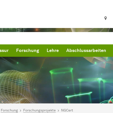
ssur
Forschung
Lehre
Abschlussarbeiten
ind hier:
gitale Transformation - WiWi
Forschung
Forschungsprojekte
NGCert