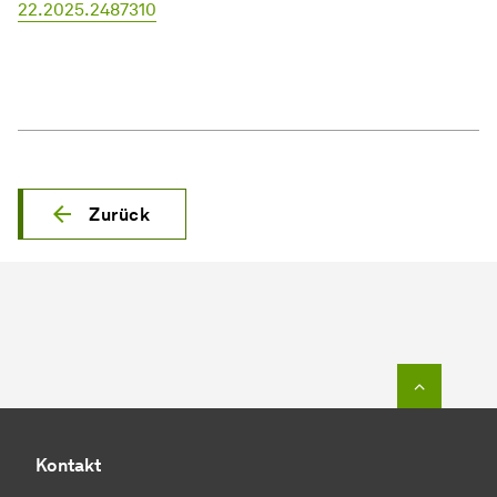
22.2025.2487310
Zurück
Zum Seit
Kontakt